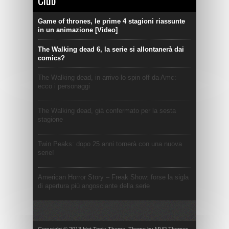
Club
Game of thrones, le prime 4 stagioni riassunte
in un animazione [Video]
The Walking dead 6, la serie si allontanerà dai
comics?
The Walking dead, in arrivo lo spin off da Amc:
ecco i personaggi
The Walking dead, già confermato per la sesta
stagione
Twin Peaks: dopo 25 anni tornerà con una nuova
serie!
American Horror Story – Freak Show: forse la sigla
di apertura più angosciante della serie