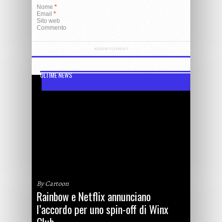
Nome
*
Email
*
Sito web
Commento
ADVERTISEMENT
ULTIME NEWS
By Cartoon
Rainbow e Netflix annunciano
l’accordo per uno spin-off di Winx