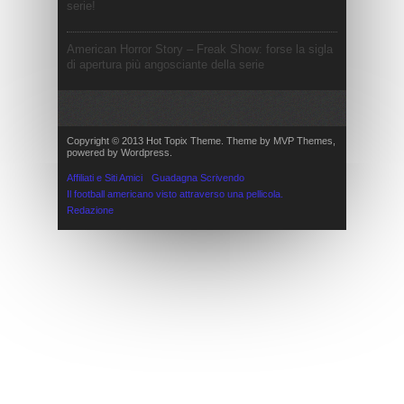
serie!
American Horror Story – Freak Show: forse la sigla
di apertura più angosciante della serie
Copyright © 2013 Hot Topix Theme. Theme by MVP Themes,
powered by Wordpress.
Affiliati e Siti Amici
Guadagna Scrivendo
Il football americano visto attraverso una pellicola.
Redazione