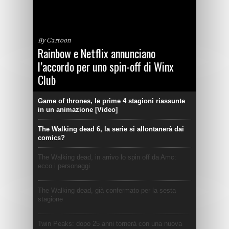
By Cartoon
Rainbow e Netflix annunciano
l’accordo per uno spin-off di Winx
Club
Game of thrones, le prime 4 stagioni riassunte
in un animazione [Video]
The Walking dead 6, la serie si allontanerà dai
comics?
The Walking dead, in arrivo lo spin off da Amc:
ecco i personaggi
The Walking dead, già confermato per la sesta
stagione
Twin Peaks: dopo 25 anni tornerà con una nuova